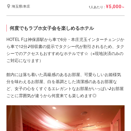
¥5,000~
埼玉県/本庄
1人あたり :
何度でもラブホ女子会を楽しめるホテル
HOTEL Fは神保原駅から車で6分・本庄児玉インターチェンジか
ら車で12分♪領収書の提示でタクシー代が割引されるため、タク
シーでのアクセスもおすすめなホテルです☆（※現地決済のみの
ご対応になります）
館内には落ち着いた高級感のあるお部屋、可愛らしいお姫様気
分を味わえるお部屋、白を基調とした清潔感のあるお部屋な
ど、女子の心をくすぐるエレガントなお部屋がいっぱい♪お部屋
ごとに雰囲気が違うから何度来ても楽しめます◎