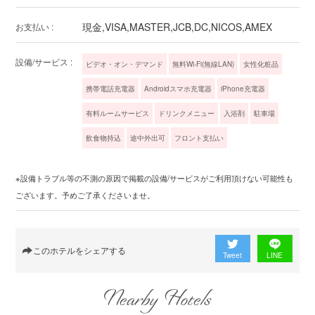
現金,VISA,MASTER,JCB,DC,NICOS,AMEX
お支払い :
設備/サービス :
ビデオ・オン・デマンド
無料Wi-Fi(無線LAN)
女性化粧品
携帯電話充電器
Androidスマホ充電器
iPhone充電器
有料ルームサービス
ドリンクメニュー
入浴剤
駐車場
飲食物持込
途中外出可
フロント支払い
※設備トラブル等の不測の原因で掲載の設備/サービスがご利用頂けない可能性も
ございます。予めご了承くださいませ。
このホテルをシェアする
Tweet
LINE
Nearby Hotels