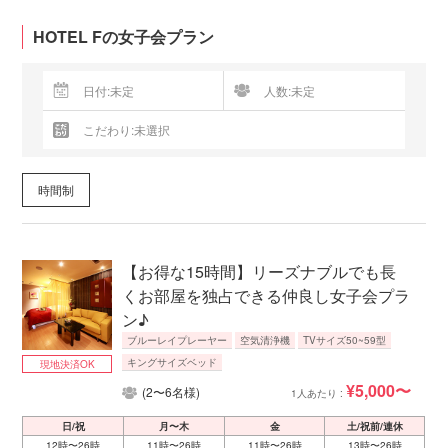
HOTEL Fの女子会プラン
時間制
【お得な15時間】リーズナブルでも長
くお部屋を独占できる仲良し女子会プラ
ン♪
ブルーレイプレーヤー
空気清浄機
TVサイズ50~59型
キングサイズベッド
現地決済OK
¥5,000〜
(2〜6名様)
1人あたり :
日/祝
月〜木
金
土/祝前/連休
12時〜26時
11時〜26時
11時〜26時
13時〜26時