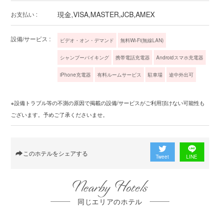
現金,VISA,MASTER,JCB,AMEX
お支払い :
設備/サービス :
ビデオ・オン・デマンド
無料Wi-Fi(無線LAN)
シャンプーバイキング
携帯電話充電器
Androidスマホ充電器
iPhone充電器
有料ルームサービス
駐車場
途中外出可
※設備トラブル等の不測の原因で掲載の設備/サービスがご利用頂けない可能性も
ございます。予めご了承くださいませ。
このホテルをシェアする
Tweet
LINE
Nearby Hotels
同じエリアのホテル