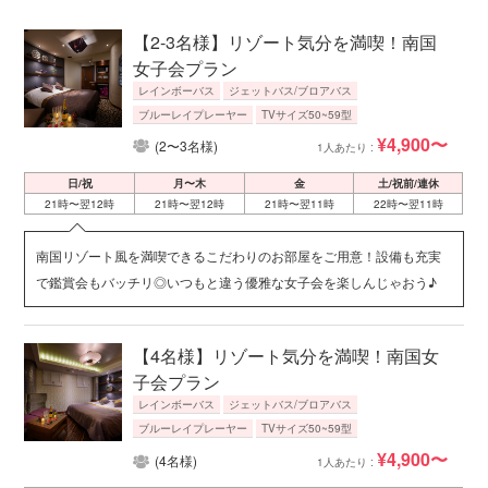
【2-3名様】リゾート気分を満喫！南国
女子会プラン
レインボーバス
ジェットバス/ブロアバス
ブルーレイプレーヤー
TVサイズ50~59型
¥4,900〜
(2〜3名様)
1人あたり :
日/祝
月〜木
金
土/祝前/連休
21時〜翌12時
21時〜翌12時
21時〜翌11時
22時〜翌11時
南国リゾート風を満喫できるこだわりのお部屋をご用意！設備も充実
で鑑賞会もバッチリ◎いつもと違う優雅な女子会を楽しんじゃおう♪
【4名様】リゾート気分を満喫！南国女
子会プラン
レインボーバス
ジェットバス/ブロアバス
ブルーレイプレーヤー
TVサイズ50~59型
¥4,900〜
(4名様)
1人あたり :