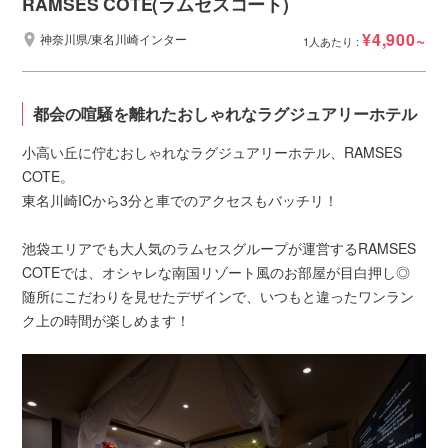
RAMSES COTE(ラムセスコート)
¥4,900~
神奈川県/東名川崎インター
1人あたり :
都会の喧騒を離れたおしゃれなラグジュアリーホテル
小高い丘に佇むおしゃれなラグジュアリーホテル、RAMSES
COTE。
東名川崎ICから3分と車でのアクセスもバッチリ！
池袋エリアでも大人気のラムセスグループが運営するRAMSES
COTEでは、オシャレな南国リゾート風のお部屋が目白押し◎
随所にこだわりを見せたデザインで、いつもと違ったワンラン
ク上の時間が楽しめます！