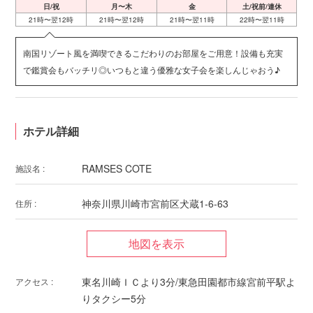
日/祝
月〜木
金
土/祝前/連休
21時〜翌12時
21時〜翌12時
21時〜翌11時
22時〜翌11時
南国リゾート風を満喫できるこだわりのお部屋をご用意！設備も充実
で鑑賞会もバッチリ◎いつもと違う優雅な女子会を楽しんじゃおう♪
ホテル詳細
RAMSES COTE
施設名 :
神奈川県川崎市宮前区犬蔵1-6-63
住所 :
東名川崎ＩＣより3分/東急田園都市線宮前平駅よ
アクセス :
りタクシー5分