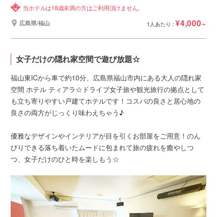
当ホテルは18歳未満の方はご利用頂けません。
¥4,000~
広島県/福山
1人あたり :
女子だけの隠れ家空間で遊び放題☆
福山東ICから車で約10分、広島県福山市内にある大人の隠れ家
空間 ホテル ティアラ☆ドライブ女子旅や観光旅行の拠点として
も立ち寄りやすい戸建てホテルです！コスパの良さと居心地の
良さの両方がじっくり味わえちゃう♪
優雅なデザインやインテリアが目を引くお部屋をご用意！のん
びりできる落ち着いたムードに包まれて旅の疲れを癒やしつ
つ、女子だけのひと時を楽しもう☆