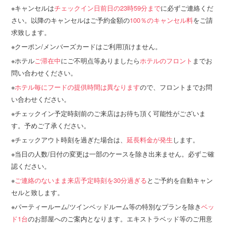
キャンセルは
チェックイン日前日の23時59分まで
に必ずご連絡くだ
さい。以降のキャンセルはご予約金額の
100％のキャンセル料
をご請
求致します。
クーポン/メンバーズカードはご利用頂けません。
ホテル
ご滞在中
にご不明点等ありましたら
ホテルのフロント
までお
問い合わせください。
ホテル毎にフードの提供時間は異なります
ので、フロントまでお問
い合わせください。
チェックイン予定時刻前のご来店はお待ち頂く可能性がございま
す。予めご了承ください。
チェックアウト時刻を過ぎた場合は、
延長料金が発生
します。
当日の人数/日付の変更は一部のケースを除き出来ません。必ずご確
認ください。
ご連絡のないまま来店予定時刻を30分過ぎる
とご予約を自動キャン
セルと致します。
パーティールーム/ツインベッドルーム等の特別なプランを除き
ベッ
ド1台
のお部屋へのご案内となります。エキストラベッド等のご用意