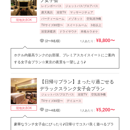
レインボーバス
ジェットバス/ブロアバス
露天風呂
浴室TV
マッサージチェア
パーティールーム
メゾネット
空気清浄機
現地決済OK
TVサイズ65型〜
スイートルーム
3名以上
浴室床暖房
ドライサウナ
本格カラオケ
¥8,800〜
(2〜9名様)
1人あたり :
ホテル内最高ランクのお部屋、プレミアスカイスイートにご案内
する女子会プラン☆東京の夜景を一望しよう♪
【日帰りプラン】まったり過ごせる
デラックスランク女子会プラン
ジェットバス/ブロアバス
浴室TV
空気清浄機
TVサイズ65型〜
デイユース
現地決済OK
¥5,200〜
(2〜4名様)
1人あたり :
豪華なランチ女子会にぴったり♪日帰りでコスパ良く遊べるプラ