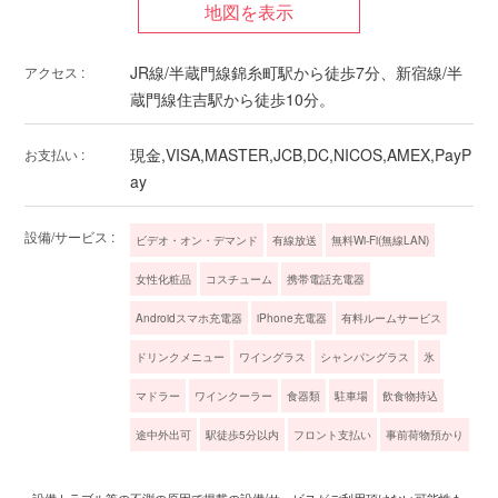
JR線/半蔵門線錦糸町駅から徒歩7分、新宿線/半
アクセス :
蔵門線住吉駅から徒歩10分。
現金,VISA,MASTER,JCB,DC,NICOS,AMEX,PayP
お支払い :
ay
設備/サービス :
ビデオ・オン・デマンド
有線放送
無料Wi-Fi(無線LAN)
女性化粧品
コスチューム
携帯電話充電器
Androidスマホ充電器
iPhone充電器
有料ルームサービス
ドリンクメニュー
ワイングラス
シャンパングラス
氷
マドラー
ワインクーラー
食器類
駐車場
飲食物持込
途中外出可
駅徒歩5分以内
フロント支払い
事前荷物預かり
※設備トラブル等の不測の原因で掲載の設備/サービスがご利用頂けない可能性も