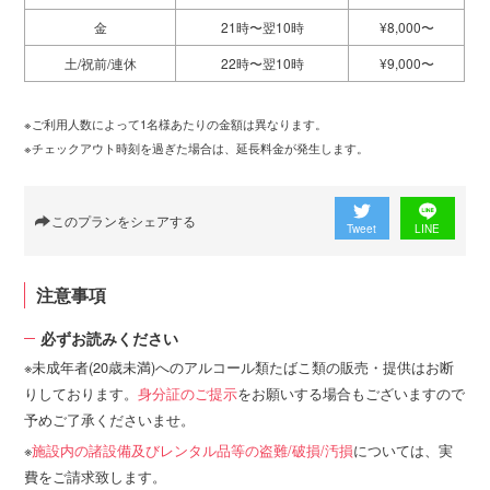
金
21時〜翌10時
¥8,000〜
土/祝前/連休
22時〜翌10時
¥9,000〜
※ご利用人数によって1名様あたりの金額は異なります。
※チェックアウト時刻を過ぎた場合は、延長料金が発生します。
このプランをシェアする
Tweet
LINE
注意事項
必ずお読みください
未成年者(20歳未満)へのアルコール類たばこ類の販売・提供はお断
りしております。
身分証のご提示
をお願いする場合もございますので
予めご了承くださいませ。
施設内の諸設備及びレンタル品等の盗難/破損/汚損
については、実
費をご請求致します。