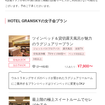
ございます。予めご了承くださいませ。
HOTEL GRANSKYの女子会プラン
ツインベッド＆貸切露天風呂が魅力
のラグジュアリープラン
ジェットバス/ブロアバス
露天風呂
浴室TV
空気清浄機
TVサイズ65型〜
ベッド2台以上
3名以上
現地決済OK
¥7,900〜
当日予約OK
(2〜4名様)
1人あたり :
ウルトラキングサイズのベッドが置かれたラグジュアリールーム
にご案内するプラン☆ベッドはツインベッドに変更もOK♪
最上階の極上スイートルームでセレ
ブ女子会