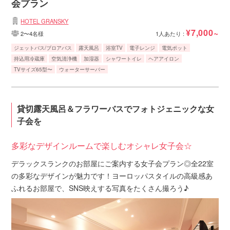
会プラン
HOTEL GRANSKY
¥7,000~
2〜4名様
1人あたり :
ジェットバス/ブロアバス
露天風呂
浴室TV
電子レンジ
電気ポット
持込用冷蔵庫
空気清浄機
加湿器
シャワートイレ
ヘアアイロン
TVサイズ65型〜
ウォーターサーバー
貸切露天風呂＆フラワーバスでフォトジェニックな女
子会を
多彩なデザインルームで楽しむオシャレ女子会☆
デラックスランクのお部屋にご案内する女子会プラン◎全22室
の多彩なデザインが魅力です！ヨーロッパスタイルの高級感あ
ふれるお部屋で、SNS映えする写真をたくさん撮ろう♪