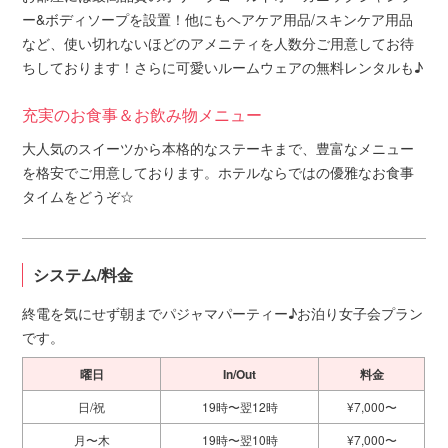
ー&ボディソープを設置！他にもヘアケア用品/スキンケア用品
など、使い切れないほどのアメニティを人数分ご用意してお待
ちしております！さらに可愛いルームウェアの無料レンタルも♪
充実のお食事＆お飲み物メニュー
大人気のスイーツから本格的なステーキまで、豊富なメニュー
を格安でご用意しております。ホテルならではの優雅なお食事
タイムをどうぞ☆
システム/料金
終電を気にせず朝までパジャマパーティー♪お泊り女子会プラン
です。
曜日
In/Out
料金
日/祝
19時〜翌12時
¥7,000〜
月〜木
19時〜翌10時
¥7,000〜