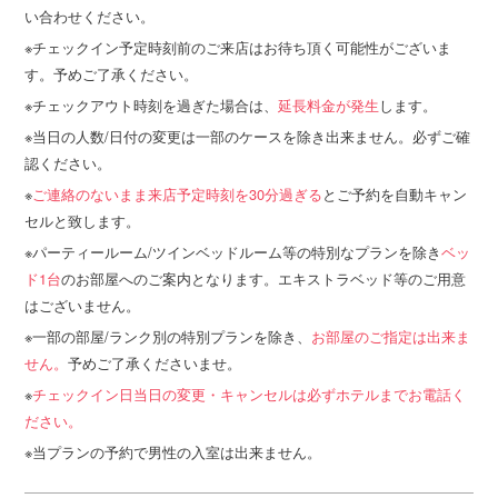
い合わせください。
チェックイン予定時刻前のご来店はお待ち頂く可能性がございま
す。予めご了承ください。
チェックアウト時刻を過ぎた場合は、
延長料金が発生
します。
当日の人数/日付の変更は一部のケースを除き出来ません。必ずご確
認ください。
ご連絡のないまま来店予定時刻を30分過ぎる
とご予約を自動キャン
セルと致します。
パーティールーム/ツインベッドルーム等の特別なプランを除き
ベッ
ド1台
のお部屋へのご案内となります。エキストラベッド等のご用意
はございません。
一部の部屋/ランク別の特別プランを除き、
お部屋のご指定は出来ま
せん。
予めご了承くださいませ。
チェックイン日当日の変更・キャンセルは必ずホテルまでお電話く
ださい。
当プランの予約で男性の入室は出来ません。