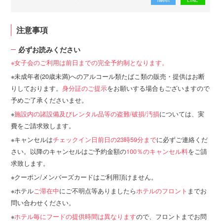
注意事項
必ずお読みください
女子会のご利用は前日までの完全予約制となります。
未成年者(20歳未満)へのアルコール類たばこ類の販売・提供はお断
りしております。
身分証のご提示
をお願いする場合もございますので
予めご了承くださいませ。
施設内の諸設備及びレンタル品等の盗難/破損/汚損
については、実
費をご請求致します。
キャンセルは
チェックイン日前日の23時59分まで
に必ずご連絡くだ
さい。以降のキャンセルはご予約金額の
100％のキャンセル料
をご請
求致します。
クーポン/メンバーズカードはご利用頂けません。
ホテル
ご滞在中
にご不明点等ありましたら
ホテルのフロント
までお
問い合わせください。
ホテル毎にフードの提供時間は異なります
ので、フロントまでお問