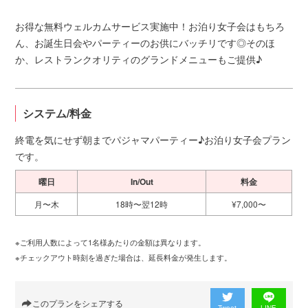
お得な無料ウェルカムサービス実施中！お泊り女子会はもちろ
ん、お誕生日会やパーティーのお供にバッチリです◎そのほ
か、レストランクオリティのグランドメニューもご提供♪
システム/料金
終電を気にせず朝までパジャマパーティー♪お泊り女子会プラン
です。
曜日
In/Out
料金
月〜木
18時〜翌12時
¥7,000〜
※ご利用人数によって1名様あたりの金額は異なります。
※チェックアウト時刻を過ぎた場合は、延長料金が発生します。
このプランをシェアする
Tweet
LINE