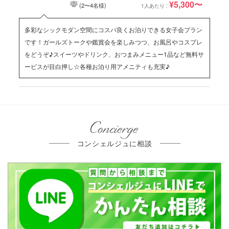
¥5,300〜
(2〜4名様)
1人あたり :
多彩なシックモダン空間にコスパ良くお泊りできる女子会プラン
です！ガールズトークや鑑賞会を楽しみつつ、お風呂やコスプレ
をどうぞ♪スイーツやドリンク、おつまみメニュー1品など無料サ
ービスが目白押し☆各種お泊り用アメニティも充実♪
Concierge
コンシェルジュに相談