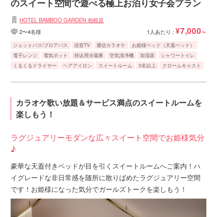
のスイート空間で遊べる極上お泊り女子会プラン
HOTEL BAMBOO GARDEN 相模原
¥7,000~
2〜4名様
1人あたり :
ジェットバス/ブロアバス
浴室TV
通信カラオケ
お姫様ベッド（天蓋ベッド）
電子レンジ
電気ポット
持込用冷蔵庫
空気清浄機
加湿器
シャワートイレ
くるくるドライヤー
ヘアアイロン
スイートルーム
3名以上
クロームキャスト
カラオケ歌い放題＆サービス満点のスイートルームを
楽しもう！
ラグジュアリーモダンな広々スイート空間でお姫様気分
♪
豪華な天蓋付きベッドが目を引くスイートルームへご案内！ハ
イグレードな非日常感を随所に散りばめたラグジュアリー空間
です！お姫様になった気分でガールズトークを楽しもう！