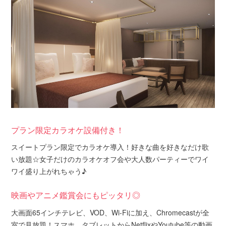
プラン限定カラオケ設備付き！
スイートプラン限定でカラオケ導入！好きな曲を好きなだけ歌
い放題☆女子だけのカラオケオフ会や大人数パーティーでワイ
ワイ盛り上がれちゃう♪
映画やアニメ鑑賞会にもピッタリ◎
大画面65インチテレビ、VOD、Wi-Fiに加え、Chromecastが全
室で見放題！スマホ、タブレットからNetflixやYoutube等の動画