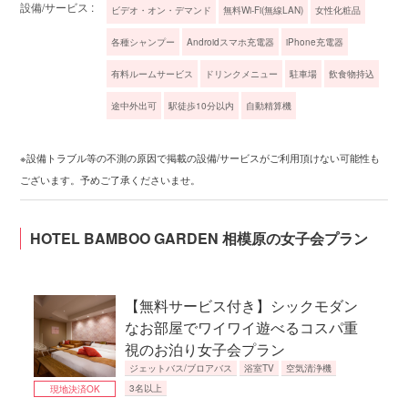
設備/サービス :
ビデオ・オン・デマンド
無料Wi-Fi(無線LAN)
女性化粧品
各種シャンプー
Androidスマホ充電器
iPhone充電器
有料ルームサービス
ドリンクメニュー
駐車場
飲食物持込
途中外出可
駅徒歩10分以内
自動精算機
※設備トラブル等の不測の原因で掲載の設備/サービスがご利用頂けない可能性も
ございます。予めご了承くださいませ。
HOTEL BAMBOO GARDEN 相模原の女子会プラン
【無料サービス付き】シックモダン
なお部屋でワイワイ遊べるコスパ重
視のお泊り女子会プラン
ジェットバス/ブロアバス
浴室TV
空気清浄機
3名以上
現地決済OK