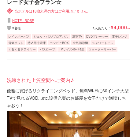
レード女子会プラン☆
当ホテルは18歳未満の方はご利用頂けません。
HOTEL ROSE
¥4,000~
3名様
1人あたり :
レインボーバス
ジェットバス/ブロアバス
浴室TV
DVDプレーヤー
電子レンジ
電気ポット
持込用冷蔵庫
コンビニBOX
空気清浄機
シャワートイレ
くるくるドライヤー
バスローブ
TVサイズ40~49型
ウォーターサーバー
洗練された上質空間へご案内♪
優雅に寛げるリクライニングベッド、無料Wi-Fiに60インチ大型
TVで見れるVOD...etc.設備充実のお部屋を女子だけで満喫しち
ゃおう！