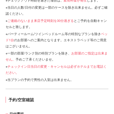
チェックアウト時刻を過ぎた場合は、
延長料金が発生
します。
当日の人数/日付の変更は一部のケースを除き出来ません。必ずご確
認ください。
ご連絡のないまま来店予定時刻を30分過ぎる
とご予約を自動キャン
セルと致します。
パーティールーム/ツインベッドルーム等の特別なプランを除き
ベッ
ド1台
のお部屋へのご案内となります。エキストラベッド等のご用意
はございません。
一部の部屋/ランク別の特別プランを除き、
お部屋のご指定は出来ま
せん。
予めご了承くださいませ。
チェックイン日当日の変更・キャンセルは必ずホテルまでお電話く
ださい。
当プランの予約で男性の入室は出来ません。
予約/空室確認
日付選択