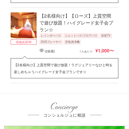
【2名様向け】【ローズ】上質空間
で遊び放題！ハイグレード女子会プ
ラン☆
レインボーバス
ジェットバス/ブロアバス
浴室TV
DVDプレーヤー
空気清浄機
現地決済OK
¥1,000〜
(2名様)
1人あたり :
【2名様向け】上質空間で遊び放題！ラグジュアリーなひと時を
楽しめちゃうハイグレード女子会プランです☆
Concierge
コンシェルジュに相談