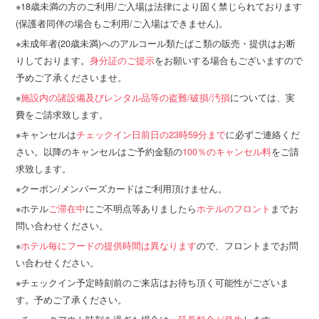
18歳未満の方のご利用/ご入場は法律により固く禁じられております
(保護者同伴の場合もご利用/ご入場はできません)。
未成年者(20歳未満)へのアルコール類たばこ類の販売・提供はお断
りしております。
身分証のご提示
をお願いする場合もございますので
予めご了承くださいませ。
施設内の諸設備及びレンタル品等の盗難/破損/汚損
については、実
費をご請求致します。
キャンセルは
チェックイン日前日の23時59分まで
に必ずご連絡くだ
さい。以降のキャンセルはご予約金額の
100％のキャンセル料
をご請
求致します。
クーポン/メンバーズカードはご利用頂けません。
ホテル
ご滞在中
にご不明点等ありましたら
ホテルのフロント
までお
問い合わせください。
ホテル毎にフードの提供時間は異なります
ので、フロントまでお問
い合わせください。
チェックイン予定時刻前のご来店はお待ち頂く可能性がございま
す。予めご了承ください。