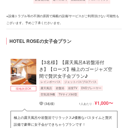
※設備トラブル等の不測の原因で掲載の設備/サービスがご利用頂けない可能性も
ございます。予めご了承くださいませ。
HOTEL ROSEの女子会プラン
【3名様】【露天風呂&岩盤浴付
き】【ローズ】極上のゴージャズ空
間で贅沢女子会プラン♪
レインボーバス
ジェットバス/ブロアバス
露天風呂
岩盤浴
浴室TV
DVDプレーヤー
現地決済OK
空気清浄機
TVサイズ60型
¥1,000〜
(3名様)
1人あたり :
極上の露天風呂や岩盤浴でリラックス♪優雅なバスタイムと贅沢
設備で豪華に女子会ができちゃうプランです！