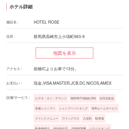
ホテル詳細
HOTEL ROSE
施設名 :
群馬県高崎市上小塙町963-9
住所 :
前橋ICよりお車で13分。
アクセス :
現金,VISA,MASTER,JCB,DC,NICOS,AMEX
お支払い :
設備/サービス :
ビデオ・オン・デマンド
無料Wi-Fi(無線LAN)
女性化粧品
各種シャンプー
シャンプーバイキング
有料ルームサービス
ドリンクメニュー
ワイングラス
入浴剤
駐車場
飲食物持込
途中外出可
自動精算機
バスバイキング