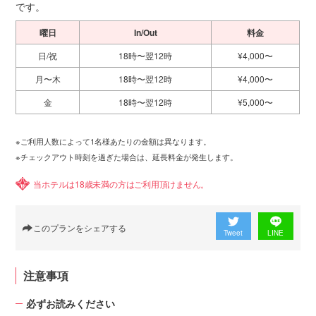
です。
曜日
In/Out
料金
日/祝
18時〜翌12時
¥4,000〜
月〜木
18時〜翌12時
¥4,000〜
金
18時〜翌12時
¥5,000〜
※ご利用人数によって1名様あたりの金額は異なります。
※チェックアウト時刻を過ぎた場合は、延長料金が発生します。
当ホテルは18歳未満の方はご利用頂けません。
このプランをシェアする
Tweet
LINE
注意事項
必ずお読みください