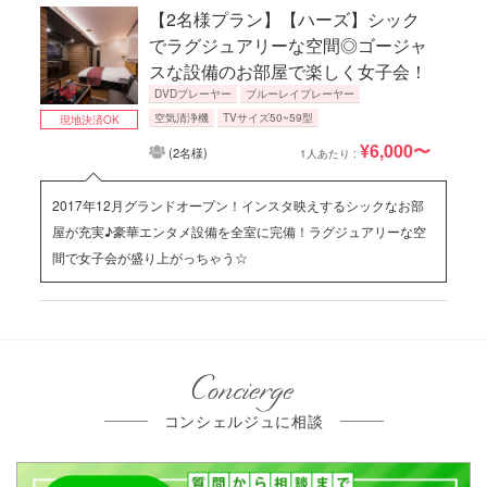
【2名様プラン】【ハーズ】シック
でラグジュアリーな空間◎ゴージャ
スな設備のお部屋で楽しく女子会！
DVDプレーヤー
ブルーレイプレーヤー
空気清浄機
TVサイズ50~59型
現地決済OK
¥6,000〜
(2名様)
1人あたり :
2017年12月グランドオープン！インスタ映えするシックなお部
屋が充実♪豪華エンタメ設備を全室に完備！ラグジュアリーな空
間で女子会が盛り上がっちゃう☆
Concierge
コンシェルジュに相談