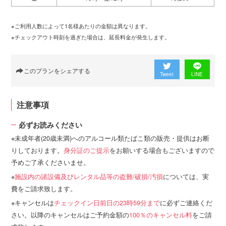
※ご利用人数によって1名様あたりの金額は異なります。
※チェックアウト時刻を過ぎた場合は、延長料金が発生します。
このプランをシェアする
Tweet
LINE
注意事項
必ずお読みください
未成年者(20歳未満)へのアルコール類たばこ類の販売・提供はお断
りしております。
身分証のご提示
をお願いする場合もございますので
予めご了承くださいませ。
施設内の諸設備及びレンタル品等の盗難/破損/汚損
については、実
費をご請求致します。
キャンセルは
チェックイン日前日の23時59分まで
に必ずご連絡くだ
さい。以降のキャンセルはご予約金額の
100％のキャンセル料
をご請