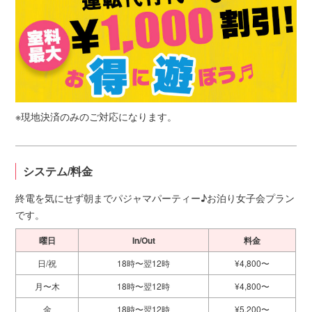
※現地決済のみのご対応になります。
システム/料金
終電を気にせず朝までパジャマパーティー♪お泊り女子会プラン
です。
曜日
In/Out
料金
日/祝
18時〜翌12時
¥4,800〜
月〜木
18時〜翌12時
¥4,800〜
金
18時〜翌12時
¥5,200〜