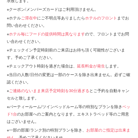
求致します。
クーポン/メンバーズカードはご利用頂けません。
ホテル
ご滞在中
にご不明点等ありましたら
ホテルのフロント
までお
問い合わせください。
ホテル毎にフードの提供時間は異なります
ので、フロントまでお問
い合わせください。
チェックイン予定時刻前のご来店はお待ち頂く可能性がございま
す。予めご了承ください。
チェックアウト時刻を過ぎた場合は、
延長料金が発生
します。
当日の人数/日付の変更は一部のケースを除き出来ません。必ずご確
認ください。
ご連絡のないまま来店予定時刻を30分過ぎる
とご予約を自動キャン
セルと致します。
パーティールーム/ツインベッドルーム等の特別なプランを除き
ベッ
ド1台
のお部屋へのご案内となります。エキストラベッド等のご用意
はございません。
一部の部屋/ランク別の特別プランを除き、
お部屋のご指定は出来ま
せん。
予めご了承くださいませ。