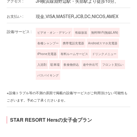
JR横浜線淵野辺駅・矢部駅より徒歩10分。
アクセス :
現金,VISA,MASTER,JCB,DC,NICOS,AMEX
お支払い :
設備/サービス :
ビデオ・オン・デマンド
有線放送
無料Wi-Fi(無線LAN)
各種シャンプー
携帯電話充電器
Androidスマホ充電器
iPhone充電器
有料ルームサービス
ドリンクメニュー
入浴剤
駐車場
飲食物持込
途中外出可
フロント支払い
バスバイキング
※設備トラブル等の不測の原因で掲載の設備/サービスがご利用頂けない可能性も
ございます。予めご了承くださいませ。
STAR RESORT Hersの女子会プラン