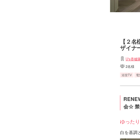
【２名
ザイナ
U's香櫨
2名様
浴室TV
電
REN
会☆ 
ゆったり
白を基調