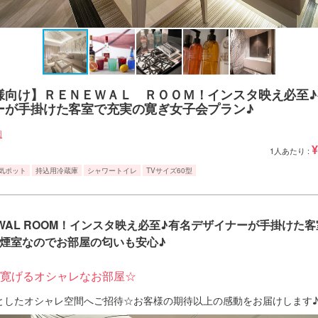
様向け】ＲＥＮＥＷＡＬ ＲＯＯＭ！インスタ映え必至♪
ーが手掛けた客室で充実の寛ぎ女子会プラン♪
園
¥
1人あたり :
気ポット
持込用冷蔵庫
シャワートイレ
TVサイズ60型
EWAL ROOM！インスタ映え必至♪有名デザイナーが手掛けた
禁煙室なのでお部屋の匂いも安心♪
寛げるオシャレなお部屋☆
としたオシャレ空間へご招待☆お客様の期待以上の感動をお届けします