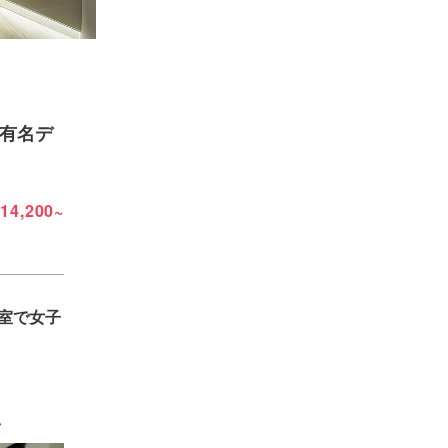
有名デ
14,200~
客室で女子
♪