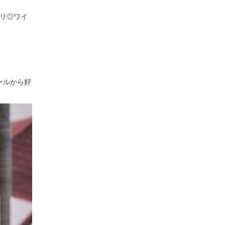
タリ◎ワイ
ールから好