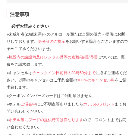
注意事項
必ずお読みください
未成年者(20歳未満)へのアルコール類たばこ類の販売・提供はお断
りしております。
身分証のご提示
をお願いする場合もございますので
予めご了承くださいませ。
施設内の諸設備及びレンタル品等の盗難/破損/汚損
については、実
費をご請求致します。
キャンセルは
チェックイン日前日の23時59分まで
に必ずご連絡くだ
さい。以降のキャンセルはご予約金額の
100％のキャンセル料
をご請
求致します。
クーポン/メンバーズカードはご利用頂けません。
ホテル
ご滞在中
にご不明点等ありましたら
ホテルのフロント
までお
問い合わせください。
ホテル毎にフードの提供時間は異なります
ので、フロントまでお問
い合わせください。