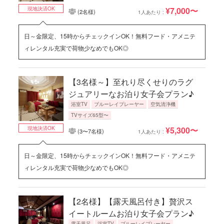
現地決済OK
¥7,000〜
(2名様)
1人あたり :
日～金限定、15時からチェックインOK！無料フード・アメニテ
ィレンタル充実で荷物少なめでもOK◎
【3名様～】至れり尽くせりのラグ
ジュアリーなお泊り女子会プラン♪
浴室TV
ブルーレイプレーヤー
空気清浄機
TVサイズ65型〜
現地決済OK
¥5,300〜
(3〜7名様)
1人あたり :
日～金限定、15時からチェックインOK！無料フード・アメニテ
ィレンタル充実で荷物少なめでもOK◎
【2名様】【露天風呂付き】贅沢ス
イートルームお泊り女子会プラン♪
露天風呂
浴室TV
ブルーレイプレーヤー