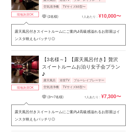
空気清浄機
TVサイズ65型〜
現地決済OK
¥10,000〜
(2名様)
1人あたり :
露天風呂付きスイートルームにご案内♪高級感溢れるお部屋はイ
ンスタ映えもバッチリ◎
【3名様～】【露天風呂付き】贅沢
スイートルームお泊り女子会プラン
♪
露天風呂
浴室TV
ブルーレイプレーヤー
空気清浄機
TVサイズ65型〜
現地決済OK
¥7,300〜
(3〜7名様)
1人あたり :
露天風呂付きスイートルームにご案内♪高級感溢れるお部屋はイ
ンスタ映えもバッチリ◎