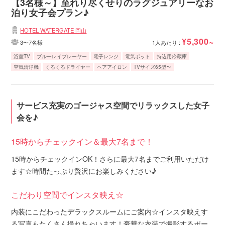
【3名様～】至れり尽くせりのラグジュアリーなお
泊り女子会プラン♪
HOTEL WATERGATE 岡山
¥5,300~
3〜7名様
1人あたり :
浴室TV
ブルーレイプレーヤー
電子レンジ
電気ポット
持込用冷蔵庫
空気清浄機
くるくるドライヤー
ヘアアイロン
TVサイズ65型〜
サービス充実のゴージャス空間でリラックスした女子
会を♪
15時からチェックイン＆最大7名まで！
15時からチェックインOK！さらに最大7名までご利用いただけ
ます☆時間たっぷり贅沢にお楽しみください♪
こだわり空間でインスタ映え☆
内装にこだわったデラックスルームにご案内☆インスタ映えす
る写真もたくさん撮れちゃいます！豪華な衣装で撮影するポー