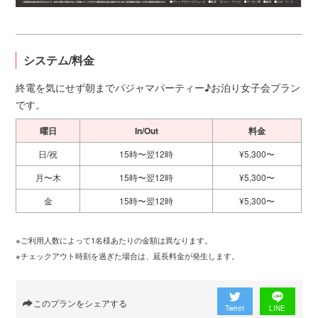
システム/料金
終電を気にせず朝までパジャマパーティー♪お泊り女子会プラン
です。
曜日
In/Out
料金
日/祝
15時〜翌12時
¥5,300〜
月〜木
15時〜翌12時
¥5,300〜
金
15時〜翌12時
¥5,300〜
※ご利用人数によって1名様あたりの金額は異なります。
※チェックアウト時刻を過ぎた場合は、延長料金が発生します。
このプランをシェアする
Tweet
LINE