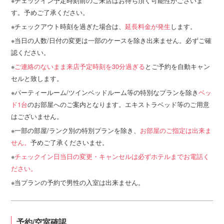
チェックイン予定時刻前のご来店はお待ち頂く可能性がございま
す。予めご了承ください。
チェックアウト時刻を過ぎた場合は、
延長料金が発生
します。
当日の人数/日付の変更は一部のケースを除き出来ません。必ずご確
認ください。
ご連絡のないまま来店予定時刻を30分過ぎる
とご予約を自動キャン
セルと致します。
パーティールーム/ツインベッドルーム等の特別なプランを除き
ベッ
ド1台
のお部屋へのご案内となります。エキストラベッド等のご用意
はございません。
一部の部屋/ランク別の特別プランを除き、
お部屋のご指定は出来ま
せん。
予めご了承くださいませ。
チェックイン日当日の変更・キャンセルは必ずホテルまでお電話く
ださい。
当プランの予約で男性の入室は出来ません。
予約/空室確認