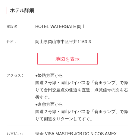
ホテル詳細
HOTEL WATERGATE 岡山
施設名 :
岡山県岡山市中区平井1163-3
住所 :
●姫路方面から
アクセス :
国道２号線・岡山バイパスを「倉田ランプ」で降
りて倉田交差点の側道を直進、点滅信号の次を右
折すぐ。
●倉敷方面から
国道２号線・岡山バイパスを「倉田ランプ」で降
りて側道をＵターンしてすぐ。
現金,VISA,MASTER,JCB,DC,NICOS,AMEX
お支払い :