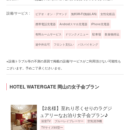
設備/サービス :
ビデオ・オン・デマンド
無料Wi-Fi(無線LAN)
女性化粧品
携帯電話充電器
Androidスマホ充電器
iPhone充電器
有料ルームサービス
ドリンクメニュー
駐車場
飲食物持込
途中外出可
フロント支払い
バスバイキング
※設備トラブル等の不測の原因で掲載の設備/サービスがご利用頂けない可能性も
ございます。予めご了承くださいませ。
HOTEL WATERGATE 岡山の女子会プラン
【2名様】至れり尽くせりのラグジ
ュアリーなお泊り女子会プラン♪
浴室TV
ブルーレイプレーヤー
空気清浄機
TVサイズ65型〜