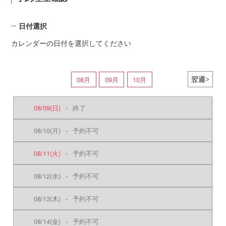
日付選択
カレンダーの日付を選択してください
08月
09月
10月
08/09
(日)
-
終了
08/10
(月)
-
予約不可
08/11
(火)
-
予約不可
08/12
(水)
-
予約不可
08/13
(木)
-
予約不可
08/14
(金)
-
予約不可