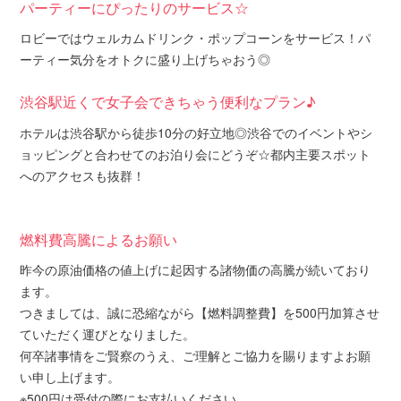
パーティーにぴったりのサービス☆
ロビーではウェルカムドリンク・ポップコーンをサービス！パ
ーティー気分をオトクに盛り上げちゃおう◎
渋谷駅近くで女子会できちゃう便利なプラン♪
ホテルは渋谷駅から徒歩10分の好立地◎渋谷でのイベントやシ
ョッピングと合わせてのお泊り会にどうぞ☆都内主要スポット
へのアクセスも抜群！
燃料費高騰によるお願い
昨今の原油価格の値上げに起因する諸物価の高騰が続いており
ます。
つきましては、誠に恐縮ながら【燃料調整費】を500円加算させ
ていただく運びとなりました。
何卒諸事情をご賢察のうえ、ご理解とご協力を賜りますよお願
い申し上げます。
※500円は受付の際にお支払いください。