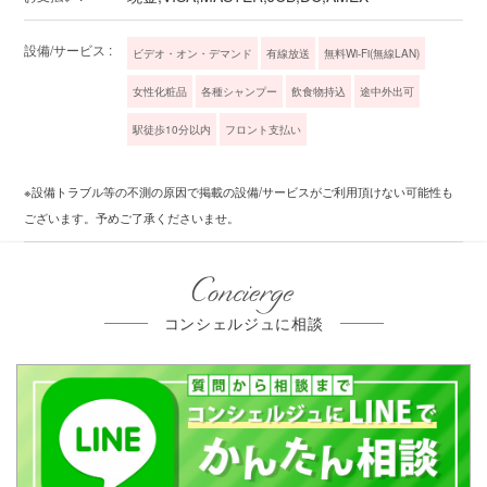
設備/サービス :
ビデオ・オン・デマンド
有線放送
無料Wi-Fi(無線LAN)
女性化粧品
各種シャンプー
飲食物持込
途中外出可
駅徒歩10分以内
フロント支払い
※設備トラブル等の不測の原因で掲載の設備/サービスがご利用頂けない可能性も
ございます。予めご了承くださいませ。
Concierge
コンシェルジュに相談