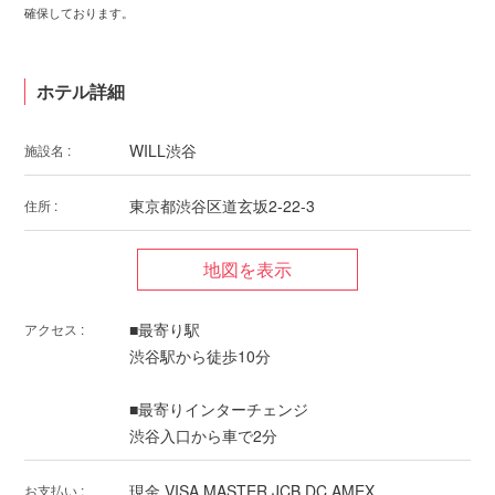
確保しております。
ホテル詳細
WILL渋谷
施設名 :
東京都渋谷区道玄坂2-22-3
住所 :
■最寄り駅
アクセス :
渋谷駅から徒歩10分
■最寄りインターチェンジ
渋谷入口から車で2分
現金,VISA,MASTER,JCB,DC,AMEX
お支払い :