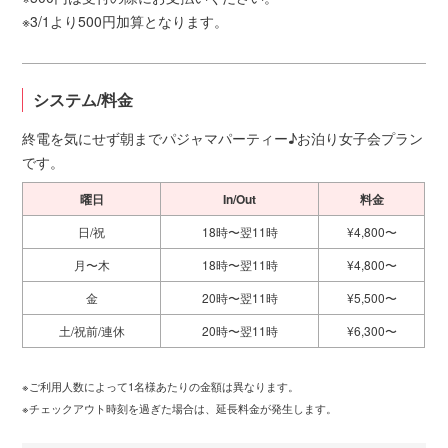
※3/1より500円加算となります。
システム/料金
終電を気にせず朝までパジャマパーティー♪お泊り女子会プラン
です。
曜日
In/Out
料金
日/祝
18時〜翌11時
¥4,800〜
月〜木
18時〜翌11時
¥4,800〜
金
20時〜翌11時
¥5,500〜
土/祝前/連休
20時〜翌11時
¥6,300〜
※ご利用人数によって1名様あたりの金額は異なります。
※チェックアウト時刻を過ぎた場合は、延長料金が発生します。