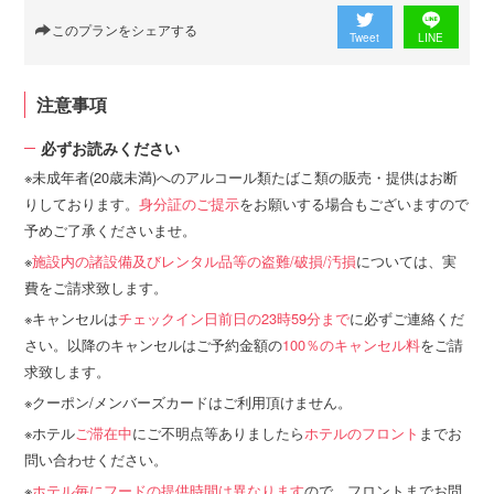
このプランをシェアする
Tweet
LINE
注意事項
必ずお読みください
未成年者(20歳未満)へのアルコール類たばこ類の販売・提供はお断
りしております。
身分証のご提示
をお願いする場合もございますので
予めご了承くださいませ。
施設内の諸設備及びレンタル品等の盗難/破損/汚損
については、実
費をご請求致します。
キャンセルは
チェックイン日前日の23時59分まで
に必ずご連絡くだ
さい。以降のキャンセルはご予約金額の
100％のキャンセル料
をご請
求致します。
クーポン/メンバーズカードはご利用頂けません。
ホテル
ご滞在中
にご不明点等ありましたら
ホテルのフロント
までお
問い合わせください。
ホテル毎にフードの提供時間は異なります
ので、フロントまでお問