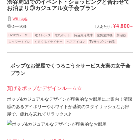
渋谷周辺でのイベント・ショッピングと合わせて
お泊まり◎カジュアル女子会プラン
WILL渋谷
¥4,800~
2〜4名様
1人あたり :
DVDプレーヤー
電子レンジ
電気ポット
持込用冷蔵庫
空気清浄機
加湿器
シャワートイレ
くるくるドライヤー
ヘアアイロン
TVサイズ40~49型
ポップなお部屋でくつろごう☆サービス充実の女子会
プラン
寛げるポップなデザインルーム☆
ポップ&カジュアルなデザインが印象的なお部屋にご案内！清潔
感のあるアイボリーやホワイトが基調のスタイリッシュなお部
屋で、疲れを忘れてリラックス♪