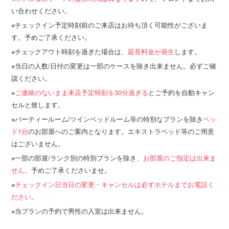
い合わせください。
チェックイン予定時刻前のご来店はお待ち頂く可能性がございま
す。予めご了承ください。
チェックアウト時刻を過ぎた場合は、
延長料金が発生
します。
当日の人数/日付の変更は一部のケースを除き出来ません。必ずご確
認ください。
ご連絡のないまま来店予定時刻を30分過ぎる
とご予約を自動キャン
セルと致します。
パーティールーム/ツインベッドルーム等の特別なプランを除き
ベッ
ド1台
のお部屋へのご案内となります。エキストラベッド等のご用意
はございません。
一部の部屋/ランク別の特別プランを除き、
お部屋のご指定は出来ま
せん。
予めご了承くださいませ。
チェックイン日当日の変更・キャンセルは必ずホテルまでお電話く
ださい。
当プランの予約で男性の入室は出来ません。