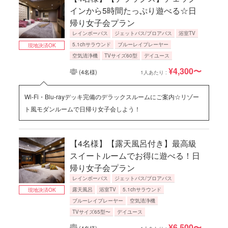
インから5時間たっぷり遊べる☆日
帰り女子会プラン
レインボーバス
ジェットバス/ブロアバス
浴室TV
5.1chサラウンド
ブルーレイプレーヤー
現地決済OK
空気清浄機
TVサイズ60型
デイユース
¥4,300〜
(4名様)
1人あたり :
Wi-Fi・Blu-rayデッキ完備のデラックスルームにご案内☆リゾー
ト風モダンルームで日帰り女子会しよう！
【4名様】【露天風呂付き】最高級
スイートルームでお得に遊べる！日
帰り女子会プラン
レインボーバス
ジェットバス/ブロアバス
露天風呂
浴室TV
5.1chサラウンド
現地決済OK
ブルーレイプレーヤー
空気清浄機
TVサイズ65型〜
デイユース
¥6,500〜
(4名様)