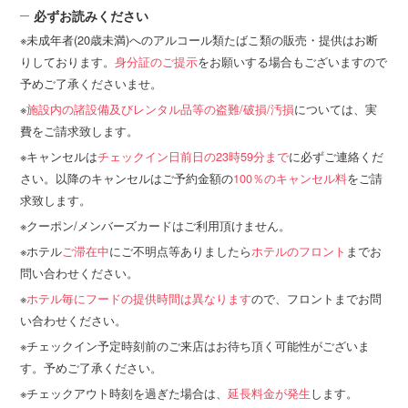
必ずお読みください
未成年者(20歳未満)へのアルコール類たばこ類の販売・提供はお断
りしております。
身分証のご提示
をお願いする場合もございますので
予めご了承くださいませ。
施設内の諸設備及びレンタル品等の盗難/破損/汚損
については、実
費をご請求致します。
キャンセルは
チェックイン日前日の23時59分まで
に必ずご連絡くだ
さい。以降のキャンセルはご予約金額の
100％のキャンセル料
をご請
求致します。
クーポン/メンバーズカードはご利用頂けません。
ホテル
ご滞在中
にご不明点等ありましたら
ホテルのフロント
までお
問い合わせください。
ホテル毎にフードの提供時間は異なります
ので、フロントまでお問
い合わせください。
チェックイン予定時刻前のご来店はお待ち頂く可能性がございま
す。予めご了承ください。
チェックアウト時刻を過ぎた場合は、
延長料金が発生
します。