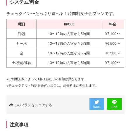
システム/料金
チェックイン〜たっぷり遊べる！時間制女子会プランです。
曜日
In/Out
料金
日/祝
13〜19時の入室から5時間
¥7,100〜
月〜木
13〜19時の入室から5時間
¥6,500〜
金
13〜19時の入室から5時間
¥6,500〜
土/祝前/連休
13〜19時の入室から5時間
¥7,100〜
※ご利用人数によって1名様あたりの金額は異なります。
※チェックアウト時刻を過ぎた場合は、延長料金が発生します。
このプランをシェアする
Tweet
LINE
注意事項