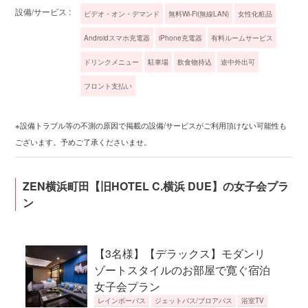
設備/サービス :
ビデオ・オン・デマンド
無料Wi-Fi(無線LAN)
女性化粧品
Androidスマホ充電器
iPhone充電器
有料ルームサービス
ドリンクメニュー
駐車場
飲食物持込
途中外出可
フロント支払い
※設備トラブル等の不測の原因で掲載の設備/サービスがご利用頂けない可能性も
ございます。予めご了承くださいませ。
ZEN横浜町田【旧HOTEL C.横浜 DUE】の女子会プラ
ン
【3名様】【デラックス】モダンリ
ゾートスタイルのお部屋で寛ぐ宿泊
女子会プラン
レインボーバス
ジェットバス/ブロアバス
浴室TV