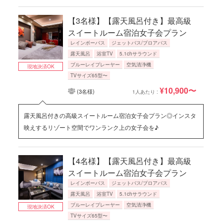
【3名様】【露天風呂付き】最高級
スイートルーム宿泊女子会プラン
レインボーバス
ジェットバス/ブロアバス
露天風呂
浴室TV
5.1chサラウンド
ブルーレイプレーヤー
空気清浄機
現地決済OK
TVサイズ65型〜
¥10,900〜
(3名様)
1人あたり :
露天風呂付きの高級スイートルーム宿泊女子会プラン◎インスタ
映えするリゾート空間でワンランク上の女子会を♪
【4名様】【露天風呂付き】最高級
スイートルーム宿泊女子会プラン
レインボーバス
ジェットバス/ブロアバス
露天風呂
浴室TV
5.1chサラウンド
ブルーレイプレーヤー
空気清浄機
現地決済OK
TVサイズ65型〜