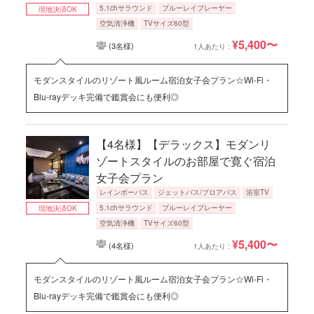
5.1chサラウンド
ブルーレイプレーヤー
現地決済OK
空気清浄機
TVサイズ60型
¥5,400〜
(3名様)
1人あたり :
モダンスタイルのリゾート風ルーム宿泊女子会プラン☆Wi-Fi・
Blu-rayデッキ完備で鑑賞会にも便利◎
【4名様】【デラックス】モダンリ
ゾートスタイルのお部屋で寛ぐ宿泊
女子会プラン
レインボーバス
ジェットバス/ブロアバス
浴室TV
5.1chサラウンド
ブルーレイプレーヤー
現地決済OK
空気清浄機
TVサイズ60型
¥5,400〜
(4名様)
1人あたり :
モダンスタイルのリゾート風ルーム宿泊女子会プラン☆Wi-Fi・
Blu-rayデッキ完備で鑑賞会にも便利◎