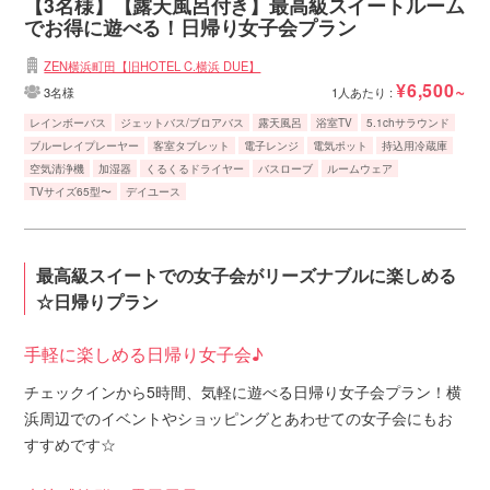
【3名様】【露天風呂付き】最高級スイートルーム
でお得に遊べる！日帰り女子会プラン
ZEN横浜町田【旧HOTEL C.横浜 DUE】
¥6,500~
3名様
1人あたり :
レインボーバス
ジェットバス/ブロアバス
露天風呂
浴室TV
5.1chサラウンド
ブルーレイプレーヤー
客室タブレット
電子レンジ
電気ポット
持込用冷蔵庫
空気清浄機
加湿器
くるくるドライヤー
バスローブ
ルームウェア
TVサイズ65型〜
デイユース
最高級スイートでの女子会がリーズナブルに楽しめる
☆日帰りプラン
手軽に楽しめる日帰り女子会♪
チェックインから5時間、気軽に遊べる日帰り女子会プラン！横
浜周辺でのイベントやショッピングとあわせての女子会にもお
すすめです☆