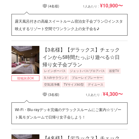
¥10,900〜
(4名様)
1人あたり :
露天風呂付きの高級スイートルーム宿泊女子会プラン◎インスタ
映えするリゾート空間でワンランク上の女子会を♪
【3名様】【デラックス】チェック
インから5時間たっぷり遊べる☆日
帰り女子会プラン
レインボーバス
ジェットバス/ブロアバス
浴室TV
5.1chサラウンド
ブルーレイプレーヤー
現地決済OK
空気清浄機
TVサイズ60型
デイユース
¥4,300〜
(3名様)
1人あたり :
Wi-Fi・Blu-rayデッキ完備のデラックスルームにご案内☆リゾー
ト風モダンルームで日帰り女子会しよう！
【4名様】【デラックス】チェック