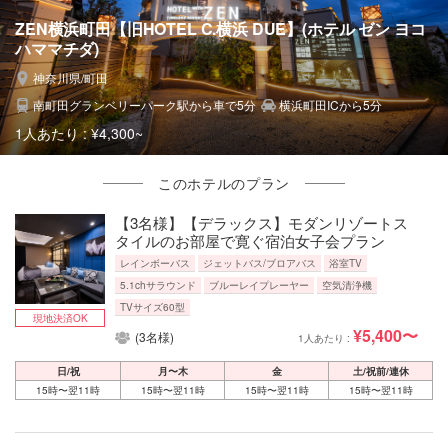
ZEN横浜町田【旧HOTEL C.横浜 DUE】(ホテル ゼン ヨコ
ハママチダ)
神奈川県/町田
南町田グランベリーパーク駅から車で5分
横浜町田ICから5分
1人あたり :
¥4,300~
このホテルのプラン
【3名様】【デラックス】モダンリゾートス
タイルのお部屋で寛ぐ宿泊女子会プラン
レインボーバス
ジェットバス/ブロアバス
浴室TV
5.1chサラウンド
ブルーレイプレーヤー
空気清浄機
TVサイズ60型
現地決済OK
¥5,400〜
(3名様)
1人あたり :
日/祝
月〜木
金
土/祝前/連休
15時〜翌11時
15時〜翌11時
15時〜翌11時
15時〜翌11時