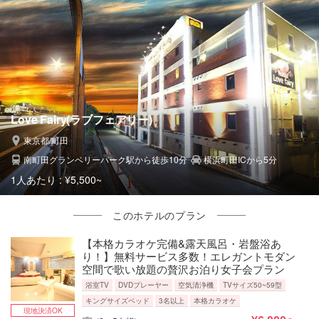
Love Fairy(ラブフェアリー)
東京都/町田
南町田グランベリーパーク駅から徒歩10分
横浜町田ICから5分
1人あたり :
¥5,500~
このホテルのプラン
【本格カラオケ完備&露天風呂・岩盤浴あ
り！】無料サービス多数！エレガントモダン
空間で歌い放題の贅沢お泊り女子会プラン
浴室TV
DVDプレーヤー
空気清浄機
TVサイズ50~59型
キングサイズベッド
3名以上
本格カラオケ
現地決済OK