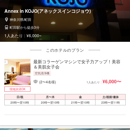
Annex in KOJO(アネックスインコジョウ)
神奈川県/町田
町田駅から徒歩3分
1人あたり :
¥6,000~
このホテルのプラン
最新コラーゲンマシンで女子力アップ！美容
＆美肌女子会
空気清浄機
¥6,000〜
(2〜4名様)
1人あたり :
現地決済OK
日/祝
月〜木
金
土/祝前/連休
20時〜翌10時
20時〜翌10時
21時〜翌10時
23時〜翌11時