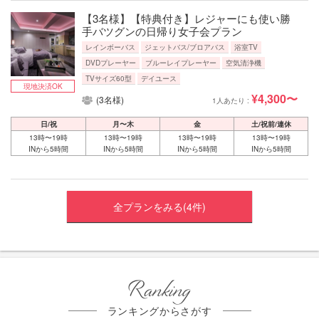
【3名様】【特典付き】レジャーにも使い勝
手バツグンの日帰り女子会プラン
レインボーバス
ジェットバス/ブロアバス
浴室TV
DVDプレーヤー
ブルーレイプレーヤー
空気清浄機
TVサイズ60型
デイユース
現地決済OK
¥4,300〜
(3名様)
1人あたり :
日/祝
月〜木
金
土/祝前/連休
13時〜19時
13時〜19時
13時〜19時
13時〜19時
INから5時間
INから5時間
INから5時間
INから5時間
全プランをみる(4件)
Ranking
ランキングからさがす