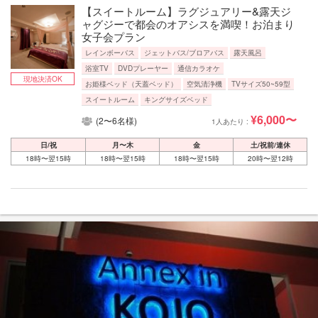
【スイートルーム】ラグジュアリー&露天ジ
ャグジーで都会のオアシスを満喫！お泊まり
女子会プラン
レインボーバス
ジェットバス/ブロアバス
露天風呂
浴室TV
DVDプレーヤー
通信カラオケ
現地決済OK
お姫様ベッド（天蓋ベッド）
空気清浄機
TVサイズ50~59型
スイートルーム
キングサイズベッド
¥6,000〜
(2〜6名様)
1人あたり :
日/祝
月〜木
金
土/祝前/連休
18時〜翌15時
18時〜翌15時
18時〜翌15時
20時〜翌12時