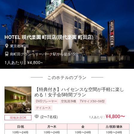
HOTEL 現代楽園 町田店(現代楽園 町田店)
東京都/町田
南町田グランベリーパーク駅から徒歩15分
1人あたり :
¥4,800~
このホテルのプラン
【特典付き】ハイセンスな空間が手軽に楽し
める！女子会5時間プラン
DVDプレーヤー
空気清浄機
TVサイズ50~59型
デイユース
¥4,800〜
(2〜7名様)
1人あたり :
現地決済OK
日/祝
月〜木
金
土/祝前/連休
10時〜24時
10時〜24時
10時〜24時
10時〜24時