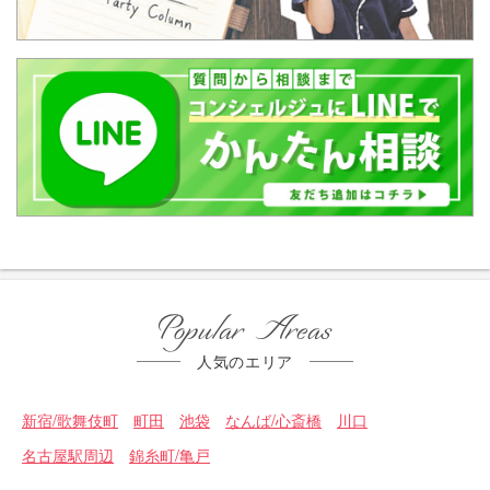
Popular Areas
人気のエリア
新宿/歌舞伎町
町田
池袋
なんば/心斎橋
川口
名古屋駅周辺
錦糸町/亀戸