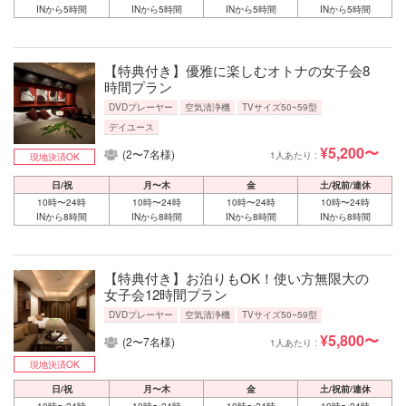
INから5時間
INから5時間
INから5時間
INから5時間
【特典付き】優雅に楽しむオトナの女子会8
時間プラン
DVDプレーヤー
空気清浄機
TVサイズ50~59型
デイユース
¥5,200〜
(2〜7名様)
1人あたり :
現地決済OK
日/祝
月〜木
金
土/祝前/連休
10時〜24時
10時〜24時
10時〜24時
10時〜24時
INから8時間
INから8時間
INから8時間
INから8時間
【特典付き】お泊りもOK！使い方無限大の
女子会12時間プラン
DVDプレーヤー
空気清浄機
TVサイズ50~59型
¥5,800〜
(2〜7名様)
1人あたり :
現地決済OK
日/祝
月〜木
金
土/祝前/連休
10時〜24時
10時〜24時
10時〜24時
10時〜24時