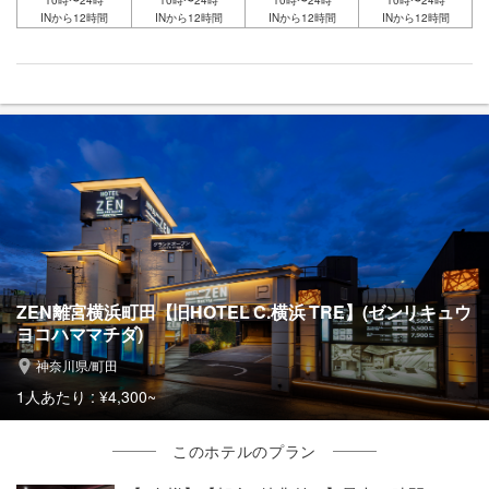
INから12時間
INから12時間
INから12時間
INから12時間
ZEN離宮横浜町田【旧HOTEL C.横浜 TRE】(ゼンリキュウ
ヨコハママチダ)
神奈川県/町田
1人あたり :
¥4,300~
このホテルのプラン