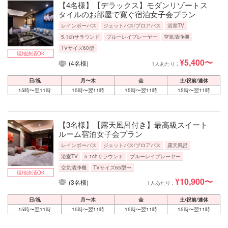
【4名様】【デラックス】モダンリゾートス
タイルのお部屋で寛ぐ宿泊女子会プラン
レインボーバス
ジェットバス/ブロアバス
浴室TV
5.1chサラウンド
ブルーレイプレーヤー
空気清浄機
TVサイズ60型
現地決済OK
¥5,400〜
(4名様)
1人あたり :
日/祝
月〜木
金
土/祝前/連休
15時〜翌11時
15時〜翌11時
15時〜翌11時
15時〜翌11時
【3名様】【露天風呂付き】最高級スイート
ルーム宿泊女子会プラン
レインボーバス
ジェットバス/ブロアバス
露天風呂
浴室TV
5.1chサラウンド
ブルーレイプレーヤー
空気清浄機
TVサイズ65型〜
現地決済OK
¥10,900〜
(3名様)
1人あたり :
日/祝
月〜木
金
土/祝前/連休
15時〜翌11時
15時〜翌11時
15時〜翌11時
15時〜翌11時