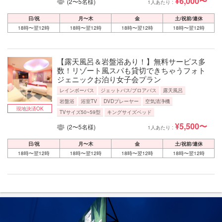
¥6,000〜
(2〜5名様)
1人あたり :
日/祝
月〜木
金
土/祝前/連休
18時〜翌12時
18時〜翌12時
18時〜翌12時
18時〜翌12時
【露天風呂＆岩盤浴あり！】無料サービス多
数！リゾート風スパも貸切できちゃうフォト
ジェニックお泊り女子会プラン
レインボーバス
ジェットバス/ブロアバス
露天風呂
岩盤浴
浴室TV
DVDプレーヤー
空気清浄機
現地決済OK
TVサイズ50~59型
キングサイズベッド
¥5,500〜
(2〜5名様)
1人あたり :
日/祝
月〜木
金
土/祝前/連休
18時〜翌12時
18時〜翌12時
18時〜翌12時
18時〜翌12時