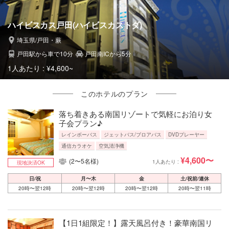
ハイビスカス戸田(ハイビスカストダ)
埼玉県/戸田・蕨
戸田駅から車で10分
戸田南ICから5分
1人あたり :
¥4,600~
このホテルのプラン
落ち着きある南国リゾートで気軽にお泊り女
子会プラン♪
レインボーバス
ジェットバス/ブロアバス
DVDプレーヤー
通信カラオケ
空気清浄機
¥4,600〜
(2〜5名様)
1人あたり :
現地決済OK
日/祝
月〜木
金
土/祝前/連休
20時〜翌12時
20時〜翌12時
20時〜翌12時
20時〜翌11時
【1日1組限定！】露天風呂付き！豪華南国リ