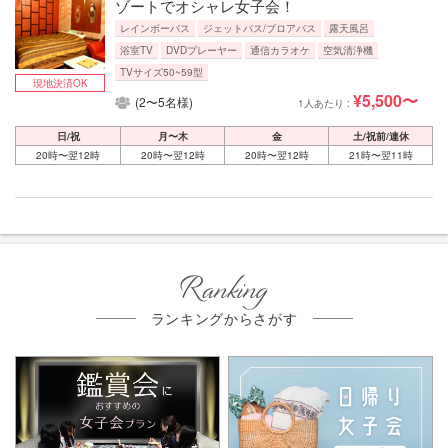
ゾートでオシャレ女子会！
レインボーバス
ジェットバス/ブロアバス
露天風呂
浴室TV
DVDプレーヤー
通信カラオケ
空気清浄機
TVサイズ50~59型
現地決済OK
¥5,500〜
(2〜5名様)
1人あたり :
日/祝
月〜木
金
土/祝前/連休
20時〜翌12時
20時〜翌12時
20時〜翌12時
21時〜翌11時
Ranking
ランキングからさがす