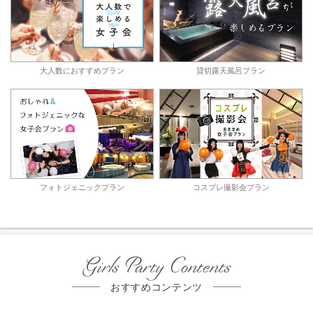
大人数におすすめプラン
貸切露天風呂プラン
フォトジェニックプラン
コスプレ撮影会プラン
Girls Party Contents
おすすめコンテンツ