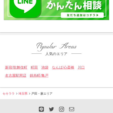
Popular Areas
人気のエリア
新宿/歌舞伎町
町田
池袋
なんば/心斎橋
川口
名古屋駅周辺
錦糸町/亀戸
セキララ
埼玉県
戸田・蕨エリア