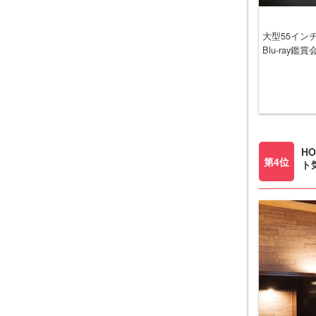
大型55イン
Blu-ra
H
第4位
ト