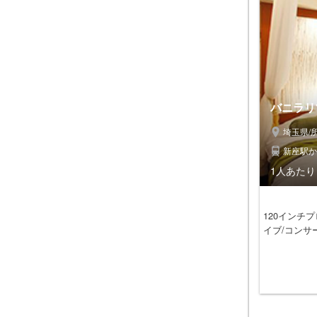
バニラリ
埼玉県/
新座駅か
1人あたり 
120インチ
イブ/コンサ