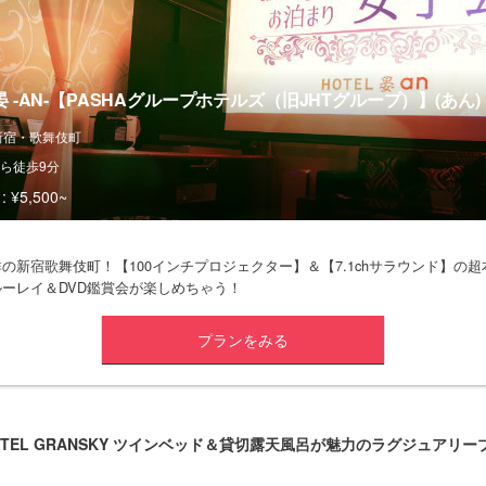
 晏 -AN-【PASHAグループホテルズ（旧JHTグループ）】(あん)
新宿・歌舞伎町
ら徒歩9分
:
¥5,500~
の新宿歌舞伎町！【100インチプロジェクター】＆【7.1chサラウンド】の
ーレイ＆DVD鑑賞会が楽しめちゃう！
プランをみる
OTEL GRANSKY ツインベッド＆貸切露天風呂が魅力のラグジュアリー