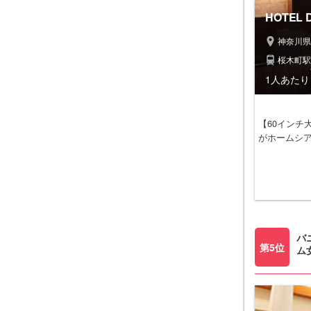
HOTEL 
神奈川県
桜木町駅
1人あたり 
【60インチ
がホームシ
バ
第5位
ム