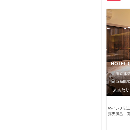
HOTEL
東京都/
錦糸町駅
1人あたり 
65インチ
露天風呂・高