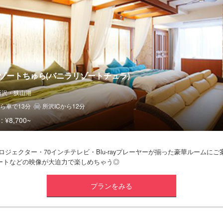
ゾートちゅら(バニラリゾートチュラ)
所沢・狭山湖
ら車で13分
所沢ICから12分
:
¥8,700~
プロジェクター・70インチテレビ・Blu-rayプレーヤーが揃った豪華ルームにご
ートなどの映像が大迫力で楽しめちゃう◎
プランをみる