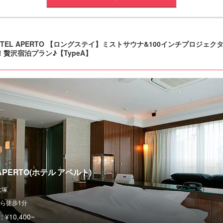
OTEL APERTO 【ロングステイ】ミストサウナ&100インチプロジェク
！贅沢宿泊プラン♪【TypeA】
 APERTO(ホテル アペルト)
大塚
ら徒歩1分
:
¥10,400~