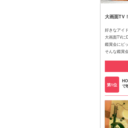
大画面TV
好きなアイ
大画面TVに
鑑賞会にピ
そんな鑑賞
H
第1位
で