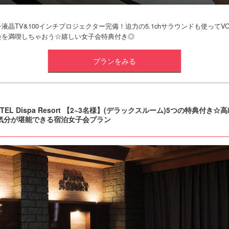
チ液晶TV&100インチプロジェクター完備！迫力の5.1chサラウンドも使ってVO
y鑑賞会を満喫しちゃおう☆嬉しい女子会特典付き◎
プランをみる
OTEL Dispa Resort 【2~3名様】(デラックスルーム)5つの特典付き☆
気分が堪能できる宿泊女子会プラン