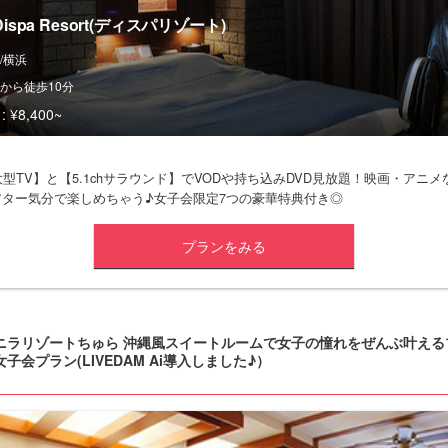
Dispa Resort(ディスパリゾート)
/横浜
から徒歩10分
:
¥8,400~
大型TV】と【5.1chサラウンド】でVODや持ち込みDVD見放題！映画・アニ
アター気分で楽しめちゃう♪女子会限定7つの豪華特典付き◎
プランをみる
ニラリゾートちゅら 沖縄風スイートルームで女子の憧れをぜんぶ叶える
女子会プラン(LIVEDAM Ai導入しました♪）