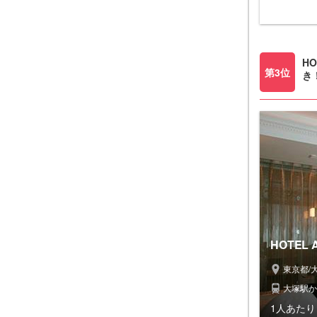
H
第3位
き
HOTEL
東京都/
大塚駅か
1人あたり 