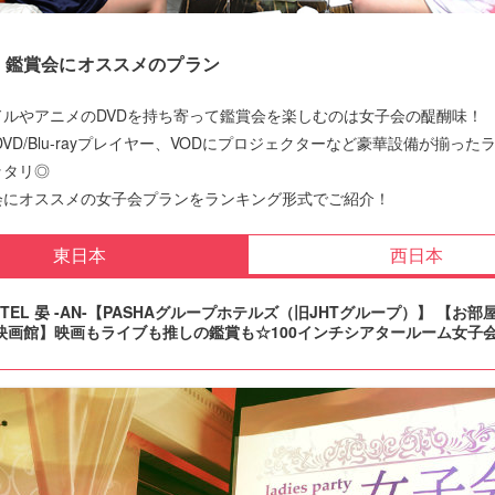
！鑑賞会にオススメのプラン
ドルやアニメのDVDを持ち寄って鑑賞会を楽しむのは女子会の醍醐味！
DVD/Blu-rayプレイヤー、VODにプロジェクターなど豪華設備が揃った
ッタリ◎
会にオススメの女子会プランをランキング形式でご紹介！
東日本
西日本
OTEL 晏 -AN-【PASHAグループホテルズ（旧JHTグループ）】 【お部
映画館】映画もライブも推しの鑑賞も☆100インチシアタールーム女子