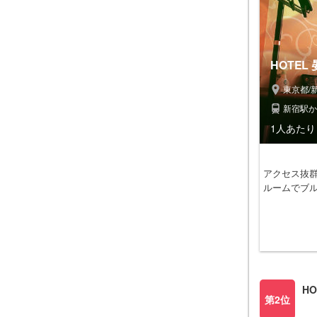
HOTEL
東京都/
新宿駅か
1人あたり 
アクセス抜群
ルームでブル
H
第2位