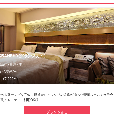
 GRANSKY(グランスカイ)
錦糸町・亀戸・平井
から徒歩7分
:
¥7,900~
以上の大型テレビを完備！鑑賞会にピッタリの設備が揃った豪華ルームで女子会
級アメニティご利用OK◎
プランをみる