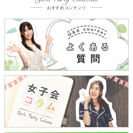
おすすめコンテンツ