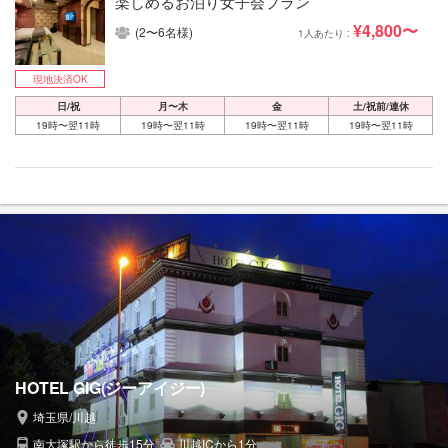
楽しめるお泊り女子会プラン
¥4,800〜
(2〜6名様)
1人あたり :
現地決済OK
日/祝
月〜木
金
土/祝前/連休
19時〜翌11時
19時〜翌11時
19時〜翌11時
19時〜翌11時
HOTEL GIG(ジーアイジー)
埼玉県/川越
南大塚駅から徒歩15分
川越ICから1分