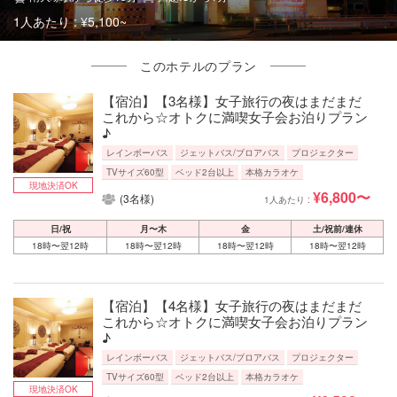
1人あたり :
¥5,100~
このホテルのプラン
【宿泊】【3名様】女子旅行の夜はまだまだ
これから☆オトクに満喫女子会お泊りプラン
♪
レインボーバス
ジェットバス/ブロアバス
プロジェクター
TVサイズ60型
ベッド2台以上
本格カラオケ
現地決済OK
¥6,800〜
(3名様)
1人あたり :
日/祝
月〜木
金
土/祝前/連休
18時〜翌12時
18時〜翌12時
18時〜翌12時
18時〜翌12時
【宿泊】【4名様】女子旅行の夜はまだまだ
これから☆オトクに満喫女子会お泊りプラン
♪
レインボーバス
ジェットバス/ブロアバス
プロジェクター
TVサイズ60型
ベッド2台以上
本格カラオケ
現地決済OK