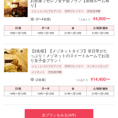
お部屋でセレブ女子会プラン【禁煙ルーム有
り】
ジェットバス/ブロアバス
DVDプレーヤー
空気清浄機
¥4,900〜
(3〜4名様)
1人あたり :
日/祝
月〜木
金
土/祝前/連休
19時〜翌12時
19時〜翌12時
21時〜翌12時
21時〜翌12時
【2名様】【メゾネットタイプ】非日常がた
っぷり！メゾネットのスイートルームでお泊
り女子会プラン！
ジェットバス/ブロアバス
DVDプレーヤー
マッサージチェア
メゾネット
空気清浄機
¥14,400〜
(2名様)
1人あたり :
日/祝
月〜木
金
土/祝前/連休
19時〜翌12時
19時〜翌12時
21時〜翌12時
21時〜翌12時
全プランをみる(4件)