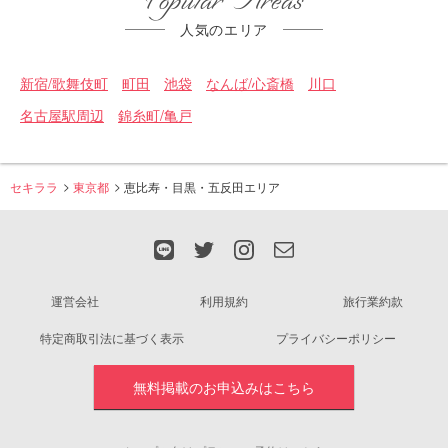
Popular Areas
人気のエリア
新宿/歌舞伎町
町田
池袋
なんば/心斎橋
川口
名古屋駅周辺
錦糸町/亀戸
セキララ
東京都
恵比寿・目黒・五反田エリア
運営会社
利用規約
旅行業約款
特定商取引法に基づく表示
プライバシーポリシー
無料掲載のお申込みはこちら