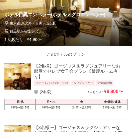
ホテル目黒エンペラー(ホテルメグロエンペラー)
東京都/恵比寿・目黒・五反田
目黒駅から徒歩6分
1人あたり :
¥4,900~
このホテルのプラン
【2名様】ゴージャス＆ラグジュアリーなお
部屋でセレブ女子会プラン【禁煙ルーム有
り】
ジェットバス/ブロアバス
DVDプレーヤー
空気清浄機
¥8,800〜
(2名様)
1人あたり :
日/祝
月〜木
金
土/祝前/連休
19時〜翌12時
19時〜翌12時
21時〜翌12時
21時〜翌12時
【3名様〜】ゴージャス＆ラグジュアリーな