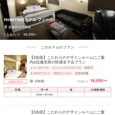
Hotel Feel(ホテル フィール)
愛媛県/伊予西条
1人あたり :
¥6,000~
このホテルのプラン
【2名様】こだわりのデザインルームにご案
内♪設備充実の快適女子会プラン
レインボーバス
ジェットバス/ブロアバス
浴室TV
5.1chサラウンド
DVDプレーヤー
空気清浄機
¥6,000〜
(2名様)
1人あたり :
現地決済OK
日/祝
月〜木
金
土/祝前/連休
-
20時〜翌12時
-
-
【3名様】こだわりのデザインルームにご案