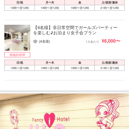
日/祝
月〜木
金
土/祝前/連休
19時〜翌12時
19時〜翌12時
19時〜翌12時
21時〜翌12時
【4名様】非日常空間でガールズパーティー
を楽しむ♪お泊まり女子会プラン
¥6,000〜
(4名様)
1人あたり :
現地決済OK
日/祝
月〜木
金
土/祝前/連休
19時〜翌12時
19時〜翌12時
19時〜翌12時
21時〜翌12時