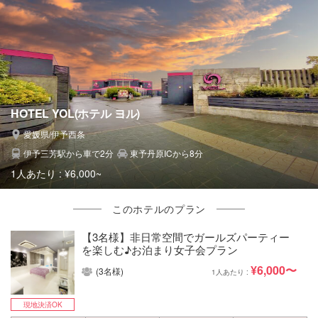
HOTEL YOL(ホテル ヨル)
愛媛県/伊予西条
伊予三芳駅から車で2分
東予丹原ICから8分
1人あたり :
¥6,000~
このホテルのプラン
【3名様】非日常空間でガールズパーティー
を楽しむ♪お泊まり女子会プラン
¥6,000〜
(3名様)
1人あたり :
現地決済OK