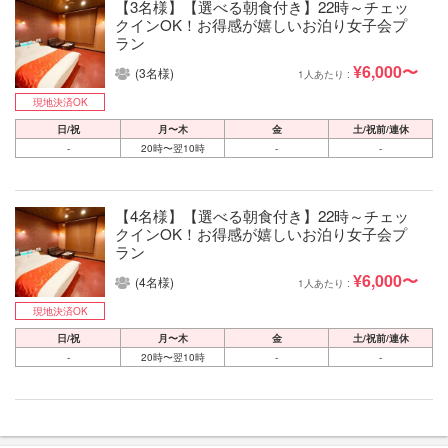
【3名様】【選べる朝食付き】22時～チェッ
クインOK！お得感が嬉しいお泊り女子会プ
ラン
¥6,000〜
(3名様)
1人あたり :
現地決済OK
日/祝
月〜木
金
土/祝前/連休
-
20時〜翌10時
-
-
【4名様】【選べる朝食付き】22時～チェッ
クインOK！お得感が嬉しいお泊り女子会プ
ラン
¥6,000〜
(4名様)
1人あたり :
現地決済OK
日/祝
月〜木
金
土/祝前/連休
-
20時〜翌10時
-
-