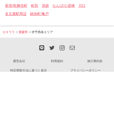
新宿/歌舞伎町
町田
池袋
なんば/心斎橋
川口
名古屋駅周辺
錦糸町/亀戸
セキララ
愛媛県
伊予西条エリア
運営会社
利用規約
旅行業約款
特定商取引法に基づく表示
プライバシーポリシー
無料掲載のお申込みはこちら
カップル向けプランのご予約はこちら