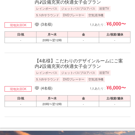
内♪設備充実の快適女子会プラン
レインボーバス
ジェットバス/ブロアバス
浴室TV
5.1chサラウンド
DVDプレーヤー
空気清浄機
¥6,000〜
(3名様)
1人あたり :
現地決済OK
日/祝
月〜木
金
土/祝前/連休
-
20時〜翌12時
-
-
【4名様】こだわりのデザインルームにご案
内♪設備充実の快適女子会プラン
レインボーバス
ジェットバス/ブロアバス
浴室TV
5.1chサラウンド
DVDプレーヤー
空気清浄機
¥6,000〜
(4名様)
1人あたり :
現地決済OK
日/祝
月〜木
金
土/祝前/連休
-
20時〜翌12時
-
-