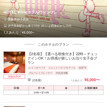
HOTEL Wink(ホテルウィンク)
愛媛県/伊予西条
伊予西条駅から車で10分
いよ西条ICから15分
1人あたり :
¥6,000~
このホテルのプラン
【2名様】【選べる朝食付き】22時～チェッ
クインOK！お得感が嬉しいお泊り女子会プ
ラン
レインボーバス
ジェットバス/ブロアバス
浴室TV
ブルーレイプレーヤー
空気清浄機
現地決済OK
¥6,000〜
(2名様)
1人あたり :
日/祝
月〜木
金
土/祝前/連休
-
20時〜翌10時
-
-