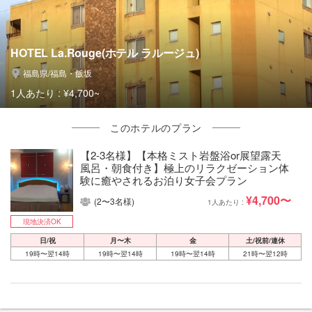
HOTEL La.Rouge(ホテル ラルージュ)
福島県/福島・飯坂
1人あたり :
¥4,700~
このホテルのプラン
【2-3名様】【本格ミスト岩盤浴or展望露天
風呂・朝食付き】極上のリラクゼーション体
験に癒やされるお泊り女子会プラン
¥4,700〜
(2〜3名様)
1人あたり :
現地決済OK
日/祝
月〜木
金
土/祝前/連休
19時〜翌14時
19時〜翌14時
19時〜翌14時
21時〜翌12時