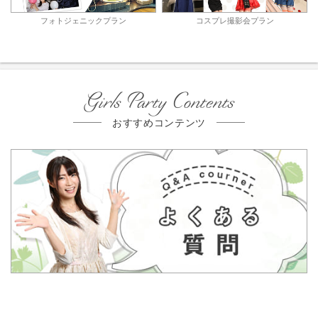
フォトジェニックプラン
コスプレ撮影会プラン
Girls Party Contents
おすすめコンテンツ