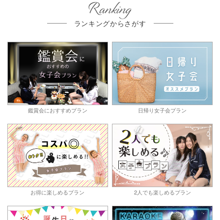
Ranking
ランキングからさがす
鑑賞会におすすめプラン
日帰り女子会プラン
お得に楽しめるプラン
2人でも楽しめるプラン