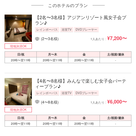
このホテルのプラン
【2名〜3名様】アジアンリゾート風女子会プ
ラン♪
レインボーバス
浴室TV
DVDプレーヤー
¥7,200〜
(2〜3名様)
1人あたり :
現地決済OK
日/祝
月〜木
金
土/祝前/連休
20時〜翌11時
20時〜翌11時
20時〜翌11時
-
【4名〜8名様】みんなで楽しむ女子会パーテ
ィープラン♪
レインボーバス
浴室TV
DVDプレーヤー
¥6,000〜
(4〜8名様)
1人あたり :
現地決済OK
日/祝
月〜木
金
土/祝前/連休
20時〜翌11時
20時〜翌11時
20時〜翌11時
-