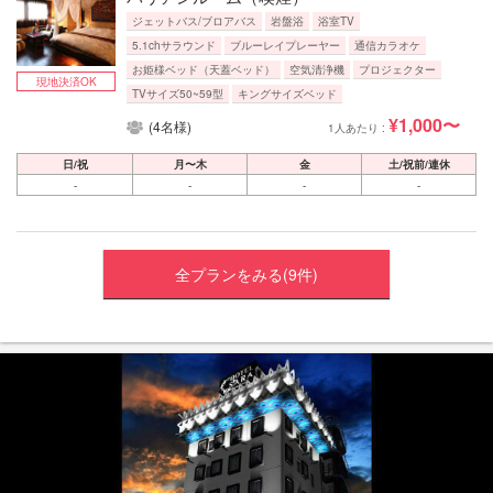
ジェットバス/ブロアバス
岩盤浴
浴室TV
5.1chサラウンド
ブルーレイプレーヤー
通信カラオケ
お姫様ベッド（天蓋ベッド）
空気清浄機
プロジェクター
現地決済OK
TVサイズ50~59型
キングサイズベッド
¥1,000〜
(4名様)
1人あたり :
日/祝
月〜木
金
土/祝前/連休
-
-
-
-
全プランをみる(9件)