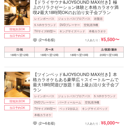
【ドライサウナ&JOYSOUND MAX付き】極
上のリラクゼーション体験と本格カラオケ満
喫♪最大18時間OKのお泊り女子会プラン
レインボーバス
ジェットバス/ブロアバス
岩盤浴
5.1chサラウンド
DVDプレーヤー
空気清浄機
現地決済OK
TVサイズ65型〜
キングサイズベッド
本格カラオケ
当日予約OK
¥5,500〜
(2〜6名様)
1人あたり :
日/祝
月〜木
金
土/祝前/連休
18時〜翌12時
18時〜翌12時
18時〜翌10時
20時〜翌10時
【ツインベッド&JOYSOUND MAX付き】本
格カラオケもある豪華広々スイートルームで
最大18時間遊び放題！最上級お泊り女子会プ
ラン
レインボーバス
ジェットバス/ブロアバス
5.1chサラウンド
現地決済OK
DVDプレーヤー
パーティールーム
空気清浄機
当日予約OK
TVサイズ65型〜
ベッド2台以上
キングサイズベッド
本格カラオケ
¥6,000〜
(2〜6名様)
1人あたり :