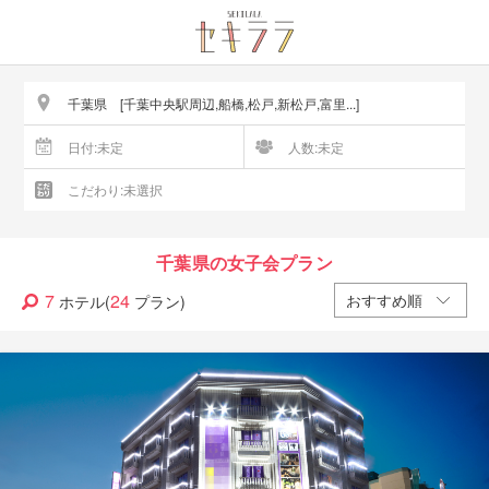
千葉県の女子会プラン
7
24
ホテル(
プラン)