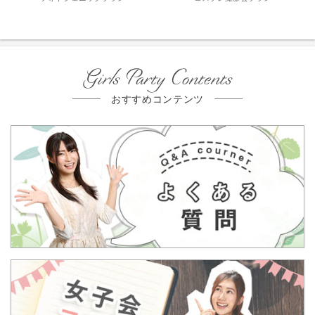
Girls Party Contents
おすすめコンテンツ